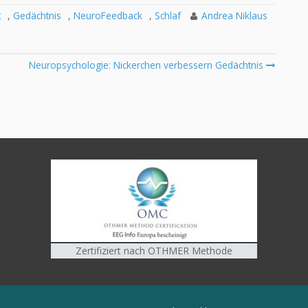
t
,
Gedächtnis
,
NeuroFeedback
,
Schlaf
Andrea Niklaus
Neuropsychologie: Nickerchen verbessern Gedächtnis
Zertifiziert nach OTHMER Methode